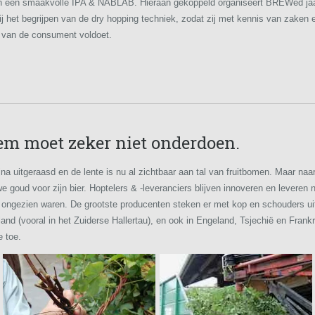
an een smaakvolle IPA & NABLAB. Hieraan gekoppeld organiseert BREWed jaarl
j het begrijpen van de dry hopping techniek, zodat zij met kennis van zaken 
 van de consument voldoet.
em moet zeker niet onderdoen.
jna uitgeraasd en de lente is nu al zichtbaar aan tal van fruitbomen. Maar naa
we goud voor zijn bier. Hoptelers & -leveranciers blijven innoveren en leveren
n ongezien waren.
De grootste producenten steken er met kop en schouders uit:
and (vooral in het Zuiderse Hallertau), en ook in Engeland, Tsjechië en Fran
 toe.