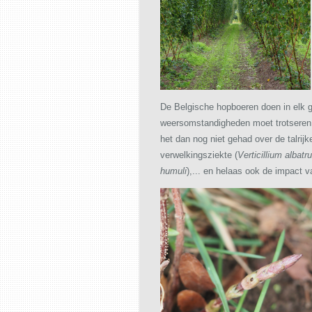
De Belgische hopboeren doen in elk g
weersomstandigheden moet trotseren.
het dan nog niet gehad over de talrij
verwelkingsziekte (
Verticillium albatr
humuli
),... en helaas ook de impact 