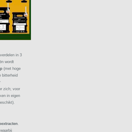
verdelen in 3
ën wordt
op
(met hoge
 bitterheid
r
r zich; voor
ken in eigen
geschikt).
extracten
.
waarbij