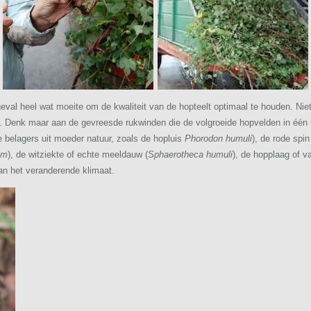
eval heel wat moeite om de kwaliteit van de hopteelt optimaal te houden.
Nie
 Denk maar aan de gevreesde rukwinden die de volgroeide hopvelden in één 
ke belagers uit moeder natuur, zoals de hopluis
Phorodon humuli
), de rode spin
um
), de witziekte of echte meeldauw (
Sphaerotheca humuli
), de hopplaag of v
van het veranderende klimaat.