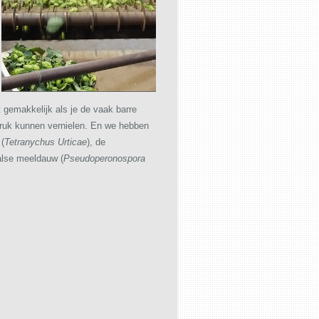
t gemakkelijk als je de vaak barre
ruk kunnen vernielen. En we hebben
 (
Tetranychus Urticae
), de
alse meeldauw (
Pseudoperonospora