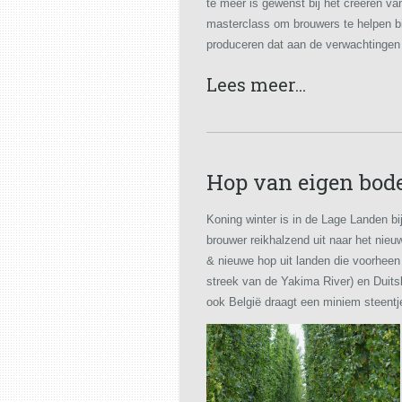
te meer is gewenst bij het creëren v
masterclass om brouwers te helpen bi
produceren dat aan de verwachtingen
Lees meer...
Hop van eigen bod
Koning winter is in de Lage Landen bi
brouwer reikhalzend uit naar het nieu
& nieuwe hop uit landen die voorhee
streek van de Yakima River) en Duitsl
ook België draagt een miniem steentje