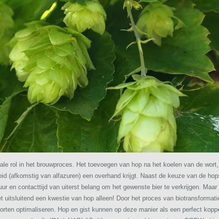
le rol in het brouwproces. Het toevoegen van hop na het koelen van de wort
eid (afkomstig van alfazuren) een overhand krijgt. Naast de keuze van de hops
ur en contacttijd van uiterst belang om het gewenste bier te verkrijgen. Maar
et uitsluitend een kwestie van hop alleen! Door het proces van biotransforma
rten optimaliseren. Hop en gist kunnen op deze manier als een perfect kopp