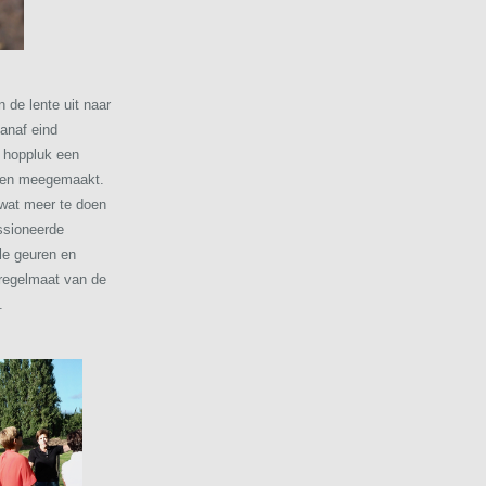
 de lente uit naar
anaf eind
 hoppluk een
ben meegemaakt.
 wat meer te doen
assioneerde
le geuren en
 regelmaat van de
.