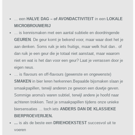
... een
HALVE DAG – of AVONDACTIVITEIT
in een
LOKALE
MICROBROUWERIJ
... is kennismaken met een aantal subtiele en doordringende
GEUREN
. De geur komt je bekend voor, maar waar doet het je
aan denken. Soms ruik je iets fruitigs, maar welk fruit dan.. of
dan ruik je een geur die je totaal niet aanstaat, maar waarom
niet en wat is het dan voor een geur? Laat je verrassen door je
eigen neus.
… is flavours en off-flavours (gewenste en ongewenste)
SMAKEN
in bier leren herkennen.Bepaalde bijsmaken slaan je
smaakpapillen, terwijl anderen ze gewoon een duwtje geven.
Sommige aroma's waren subtiel, terwijl andere je hoofd naar
achteren trokken. Test je smaakpapillen tijdens onze unieke
biersensaties …
toch iets
ANDERS DAN DE KLASSIEKE
BIERPROEVERIJEN.
...
is als de beste een
DRIEHOEKSTEST
succesvol uit te
voeren