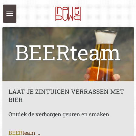
Ga
direct
naar
de
hoofdinhoud
BEERteam
LAAT JE ZINTUIGEN VERRASSEN MET
BIER
Ontdek de verborgen geuren en smaken.
BEER
team ...