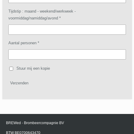
Tijdstip : maand - weekend/werkweek -
voormiddag/namiddag/avond *
Aantal personen *
Stuur mij een kopie
Verzenden
BREWed -
Brombeercompagnie BV
BTW BE0700643470